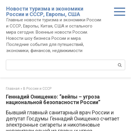
Перейти
Новости туризма и экономики
к
России и СССР, Европы, США
контенту
Главные новости туризма и экономики России
и СССР, Европы, Китая, США и остального
мира сегодня. Военные новости России.
Новости шоу бизнеса России и мира.
Последние события для путешествий,
экономики, финансов, недвижимости
Поиск:
Главная
»
В России и СССР
Геннадий Онищенко: “вейпы – угроза
национальной безопасности России”
Бывший главный санитарный врач России и
депутат Госдумы Геннадий Онищенко считает
электронные сигареты и никотиновые
испарители одной из главных угроз