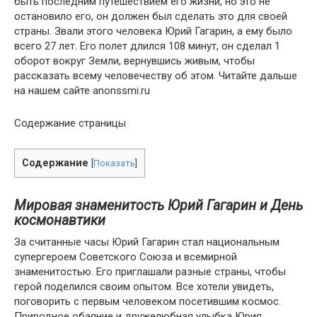
быть последним путешествием его жизни, но это не
остановило его, он должен был сделать это для своей
страны. Звали этого человека Юрий Гагарин, а ему было
всего 27 лет. Его полет длился 108 минут, он сделал 1
оборот вокруг Земли, вернувшись живым, чтобы
рассказать всему человечеству об этом. Читайте дальше
на нашем сайте anonssmi.ru
Содержание страницы
Содержание
[
Показать
]
Мировая знаменитость Юрий Гагарин и День
космонавтики
За считанные часы Юрий Гагарин стал национальным
супергероем Советского Союза и всемирной
знаменитостью. Его приглашали разные страны, чтобы
герой поделился своим опытом. Все хотели увидеть,
поговорить с первым человеком посетившим космос.
Природное обаяние и дружелюбная улыбка Юрия