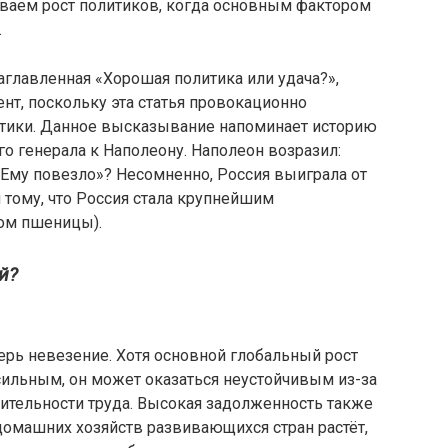
иваем рост политиков, когда основным фактором
.
аглавленная «Хорошая политика или удача?»,
т, поскольку эта статья провокационно
итики. Данное высказывание напоминает историю
ого генерала к Наполеону. Наполеон возразил:
. Ему повезло»? Несомненно, Россия выиграла от
 тому, что Россия стала крупнейшим
ом пшеницы).
й?
перь невезение. Хотя основной глобальный рост
сильным, он может оказаться неустойчивым из-за
ительности труда. Высокая задолженность также
домашних хозяйств развивающихся стран растёт,