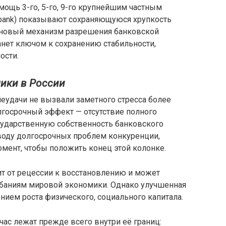
мощь 3-го, 5-го, 9-го крупнейшим частным
yazbank) показывают сохраняющуюся хрупкость
 новый механизм разрешения банковской
танет ключом к сохранению стабильности,
ости.
ики в России
удачи не вызвали заметного стресса более
лгосрочный эффект — отсутствие полного
сударственную собственность банковского
оводу долгосрочных проблем конкуренции,
мент, чтобы положить конец этой колонке.
дит от рецессии к восстановлению и может
ебаниям мировой экономики. Однако улучшенная
нием роста физического, социального капитала.
ас лежат прежде всего внутри её границ: