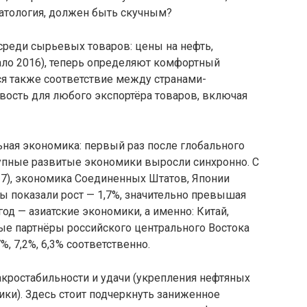
оматология, должен быть скучным?
среди сырьевых товаров: цены на нефть,
ало 2016), теперь определяют комфортный
ся также соответствие между странами-
вость для любого экспортёра товаров, включая
ьная экономика: первый раз после глобального
рупные развитые экономики выросли синхронно. С
17), экономика Соединенных Штатов, Японии
ны показали рост — 1,7%, значительно превышая
од — азиатские экономики, а именно: Китай,
ые партнёры российского центрального Востока
, 7,2%, 6,3% соответственно.
акростабильности и удачи (укрепления нефтяных
ки). Здесь стоит подчеркнуть заниженное