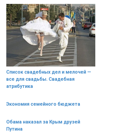
Список свадебных дел и мелочей —
все для свадьбы. Cвадебная
атрибутика
Экономия семейного бюджета
Обама наказал за Крым друзей
Путина