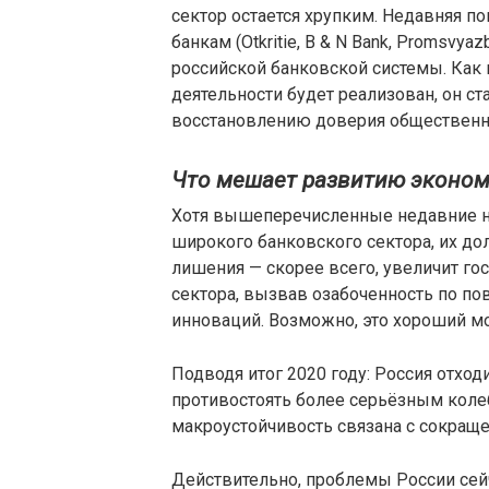
сектор остается хрупким. Недавняя по
банкам (Otkritie, B & N Bank, Promsv
российской банковской системы. Как
деятельности будет реализован, он с
восстановлению доверия общественн
Что мешает развитию эконом
Хотя вышеперечисленные недавние не
широкого банковского сектора, их до
лишения — скорее всего, увеличит го
сектора, вызвав озабоченность по п
инноваций. Возможно, это хороший мо
Подводя итог 2020 году: Россия отхо
противостоять более серьёзным кол
макроустойчивость связана с сокраще
Действительно, проблемы России сейч