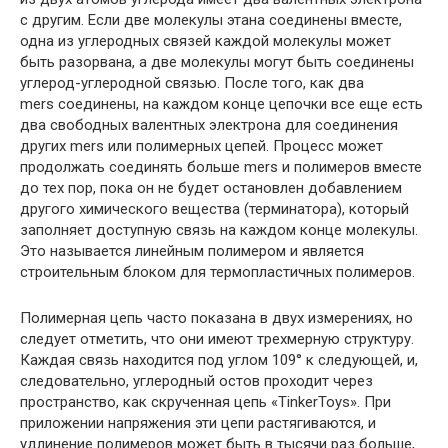
с другим. Если две молекулы этана соединены вместе,
одна из углеродных связей каждой молекулы может
быть разорвана, а две молекулы могут быть соединены
углерод-углеродной связью. После того, как два
mers соединены, на каждом конце цепочки все еще есть
два свободных валентных электрона для соединения
других mers или полимерных цепей. Процесс может
продолжать соединять больше mers и полимеров вместе
до тех пор, пока он не будет остановлен добавлением
другого химического вещества (терминатора), который
заполняет доступную связь на каждом конце молекулы.
Это называется линейным полимером и является
строительным блоком для термопластичных полимеров.
Полимерная цепь часто показана в двух измерениях, но
следует отметить, что они имеют трехмерную структуру.
Каждая связь находится под углом 109° к следующей, и,
следовательно, углеродный остов проходит через
пространство, как скрученная цепь «TinkerToys». При
приложении напряжения эти цепи растягиваются, и
удлинение полимеров может быть в тысячи раз больше,