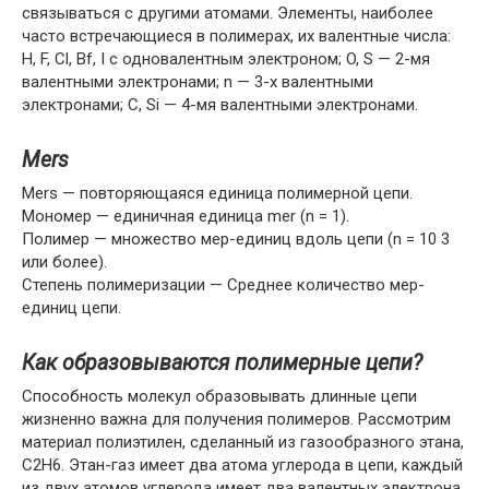
связываться с другими атомами. Элементы, наиболее
часто встречающиеся в полимерах, их валентные числа:
H, F, Cl, Bf, I с одновалентным электроном; O, S — 2-мя
валентными электронами; n — 3-х валентными
электронами; C, Si — 4-мя валентными электронами.
Mers
Mers — повторяющаяся единица полимерной цепи.
Мономер — единичная единица mer (n = 1).
Полимер — множество мер-единиц вдоль цепи (n = 10 3
или более).
Степень полимеризации — Среднее количество мер-
единиц цепи.
Как образовываются полимерные цепи?
Способность молекул образовывать длинные цепи
жизненно важна для получения полимеров. Рассмотрим
материал полиэтилен, сделанный из газообразного этана,
C2H6. Этан-газ имеет два атома углерода в цепи, каждый
из двух атомов углерода имеет два валентных электрона