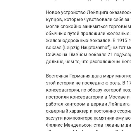
Новое устройство Лейпцига оказалось 
купцов, которые чувствовали себя за 
могли спокойно заниматься торговым
обычных путей проложили железные д
железнодорожных вокзалов. В 1915 г
вокзал (Leipzig Hauptbahnhof), на то
Сейчас на Главном вокзале 21 подъез
дольше, чем те, что расположены неп
Восточная Германия дала миру многих
этой истории не последнюю роль. В 1
консерватория, по образу которой по
построили консерватории в Москве и 
работал кантором в церкви Лейпцига 
скверный характер и постоянно ссорилс
заслуги композитора памятник ему во
Феликс Мендельсон, став главным д