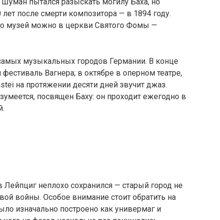
т Шуман пытался разыскать могилу Баха, но
 лет после смерти композитора — в 1894 году.
его музей можно в церкви Святого Фомы —
 самых музыкальных городов Германии. В конце
фестиваль Вагнера; в октябре в оперном театре,
stei на протяжении десяти дней звучит джаз.
зумеется, посвящен Баху: он проходит ежегодно в
й.
в Лейпциг неплохо сохранился — старый город не
вой войны. Особое внимание стоит обратить на
ыло изначально построено как универмаг и