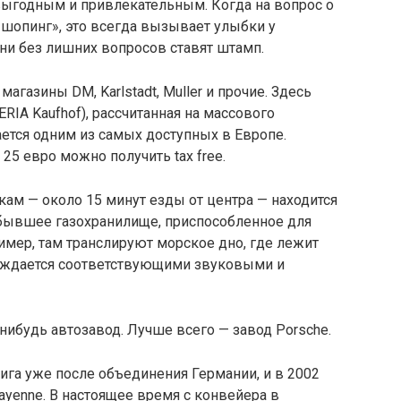
выгодным и привлекательным. Когда на вопрос о
«шопинг», это всегда вызывает улыбки у
они без лишних вопросов ставят штамп.
агазины DM, Karlstadt, Muller и прочие. Здесь
RIA Kaufhof), рассчитанная на массового
ается одним из самых доступных в Европе.
 25 евро можно получить tax free.
ам — около 15 минут езды от центра — находится
 бывшее газохранилище, приспособленное для
имер, там транслируют морское дно, где лежит
ождается соответствующими звуковыми и
нибудь автозавод. Лучше всего — завод Porsche.
ига уже после объединения Германии, и в 2002
ayenne. В настоящее время с конвейера в