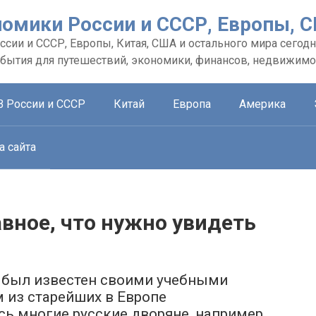
номики России и СССР, Европы, 
сии и СССР, Европы, Китая, США и остального мира сегодн
обытия для путешествий, экономики, финансов, недвижимо
В России и СССР
Китай
Европа
Америка
а сайта
вное, что нужно увидеть
 был известен своими учебными
м из старейших в Европе
сь многие русские дворяне, например