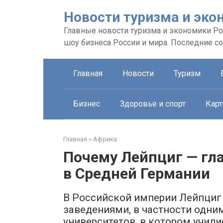
Перейти
Новости туризма и эко
к
контенту
Главные новости туризма и экономики Рос
шоу бизнеса России и мира. Последние с
Главная
Новости
Туризм
Бизнес
Здоровье и спорт
Карт
Главная
»
Африка
Почему Лейпциг — гла
в Средней Германии
В Российской империи Лейпциг
заведениями, в частности одни
университетов, в котором учили