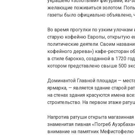
украшено «золотыми» фигурами, из-за
желающие поживиться золотом. Попыт
газеты было официально объявлено, чт
Во время прогулки по узким улочкам 
старую кофейню Европы, открытую ещ
политические деятели. Своим название
кофейного дерева») кафе-ресторан о
в стиле барокко, созданной в 1720 го
котором представлено свыше 500 экс
Доминантой Главной площади — места
ярмарка, — является здание старой ра
на стенах здания красуются имена вс
строительство. На первом этаже рат
Напротив ратуши открыта магазинная 
знаменитая пивная «Погреб Ауэрбаха»
внимание на памятник Мефистофелю и 