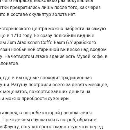
 чего на фасад несколько раз покушались
ки прекратились лишь после того, как через
о в составе скульптур золота нет.
исторического центра можно набрести на самую
е в 1710 году. Ее сразу полюбили видные
м Zum Arabischen Coffe Baum («У арабского
бязан необычной старинной вывеске над входом
ду. На четвертом этаже здания есть Музей кофе, в
понатов.
, где в выходные проходит традиционная
туши. Ратушу построили всего за девять месяцев,
ех меценатов, пожертвовавших деньги на
уши можно приобрести сувениры.
галерея, в погребе которой располагается
. Прежде чем спускаться в погреб, обратите
Фаусту, ногу которого гладят студенты перед