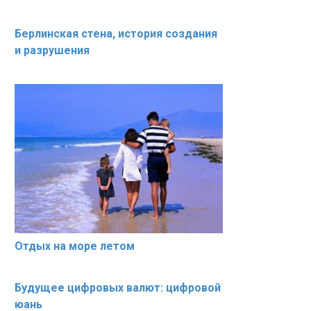
Берлинская стена, история создания
и разрушения
Отдых на море летом
Будущее цифровых валют: цифровой
юань