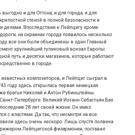
выгодно и для Оттона, и для города, и для
крепостной стеной в полной безопасности и
и делами. Впоследствии к Лейпцигу кроме
ороги, на окраинах города появилось несколько
оду все они были объединены в один Главный
т момент крупнейший тупиковый вокзал Европы.
дной путь и десятки магазинов, которые работают
осредственно в городе.
 известных композиторов, и Лейпциг сыграл в
743 году здесь открылась первая немецкая
зже братья Николай и Антон Рубинштейны
Санкт-Петербурге. Великий Иоганн Себастьян Бах
последние 28 лет своей жизни. Он имел
я с властями. Да так, что несмотря на все
звели здесь очень нескоро. Лишь спустя полвека
ирижером Лейпцигской филармонии, поставил