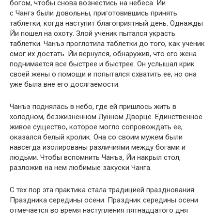
богом, чтобы снова вознестись на небеса. Йи
с Чангэ были довольны, приготовившись принять
таблетки, когда наступит благоприятный день. Однажды
Йи пошел на охоту. Злой ученик пытался украсть
таблетки. Чанъэ проглотила таблетки до того, как ученик
смог их достать. Йи вернулся, обнаружив, что его жена
поднимается все быстрее и быстрее. Он услышал крик
своей жены о помощи и попытался схватить ее, но она
уже была вне его досягаемости.
Чанъэ поднялась в небо, где ей пришлось жить в
холодном, безжизненном Лунном Дворце. Единственное
живое существо, которое могло сопровождать ее,
оказался белый кролик. Она со своим мужем были
навсегда изолированы различиями между богами и
людьми. Чтобы вспомнить Чанъэ, ​​Йи накрыл стол,
разложив на нем любимые закуски Чанга.
С тех пор эта практика стала традицией празднования
Праздника середины осени. Праздник середины осени
отмечается во время наступления пятнадцатого дня