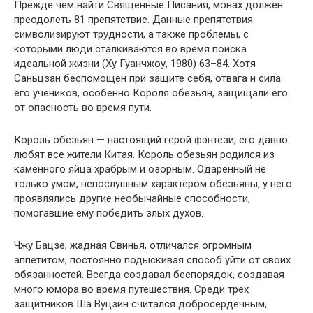
Прежде чем найти Священные Писания, монах должен
преодолеть 81 препятствие. Данные препятствия
символизируют трудности, а также проблемы, с
которыми люди сталкиваются во время поиска
идеальной жизни (Ху Гуанчжоу, 1980) 63–84. Хотя
Саньцзан беспомощен при защите себя, отвага и сила
его учеников, особенно Короля обезьян, защищали его
от опасность во время пути.
Король обезьян — настоящий герой фэнтези, его давно
любят все жители Китая. Король обезьян родился из
каменного яйца храбрым и озорным. Одаренный не
только умом, непослушным характером обезьяны, у него
проявлялись другие необычайные способности,
помогавшие ему победить злых духов.
Чжу Бацзе, жадная Свинья, отличался огромным
аппетитом, постоянно подыскивая способ уйти от своих
обязанностей. Всегда создавал беспорядок, создавая
много юмора во время путешествия. Среди трех
защитников Ша Вуцзин считался добросердечным,