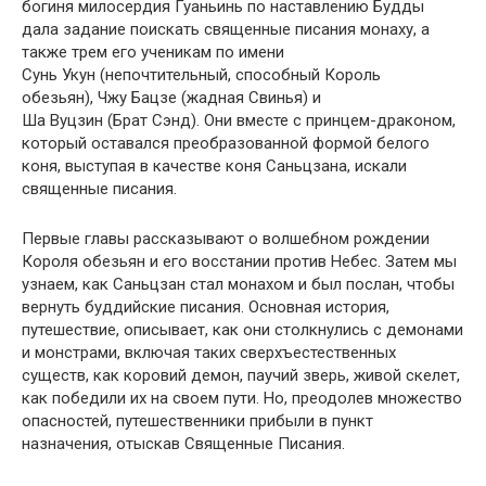
богиня милосердия Гуаньинь по наставлению Будды
дала задание поискать священные писания монаху, а
также трем его ученикам по имени
Сунь Укун (непочтительный, способный Король
обезьян), Чжу Бацзе (жадная Свинья) и
Ша Вуцзин (Брат Сэнд). Они вместе с принцем-драконом,
который оставался преобразованной формой белого
коня, выступая в качестве коня Саньцзана, искали
священные писания.
Первые главы рассказывают о волшебном рождении
Короля обезьян и его восстании против Небес. Затем мы
узнаем, как Саньцзан стал монахом и был послан, чтобы
вернуть буддийские писания. Основная история,
путешествие, описывает, как они столкнулись с демонами
и монстрами, включая таких сверхъестественных
существ, как коровий демон, паучий зверь, живой скелет,
как победили их на своем пути. Но, преодолев множество
опасностей, путешественники прибыли в пункт
назначения, отыскав Священные Писания.