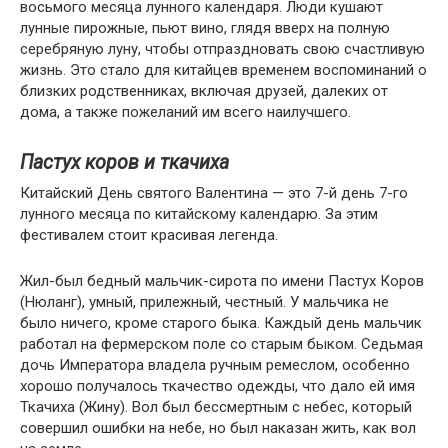
восьмого месяца лунного календаря. Люди кушают
лунные пирожные, пьют вино, глядя вверх на полную
серебряную луну, чтобы отпраздновать свою счастливую
жизнь. Это стало для китайцев временем воспоминаний о
близких родственниках, включая друзей, далеких от
дома, а также пожеланий им всего наилучшего.
Пастух коров и ткачиха
Китайский День святого Валентина — это 7-й день 7-го
лунного месяца по китайскому календарю. За этим
фестивалем стоит красивая легенда.
Жил-был бедный мальчик-сирота по имени Пастух Коров
(Нюланг), умный, прилежный, честный. У мальчика не
было ничего, кроме старого быка. Каждый день мальчик
работал на фермерском поле со старым быком. Седьмая
дочь Императора владела ручным ремеслом, особенно
хорошо получалось ткачество одежды, что дало ей имя
Ткачиха (Жину). Вол был бессмертным с небес, который
совершил ошибки на небе, но был наказан жить, как вол