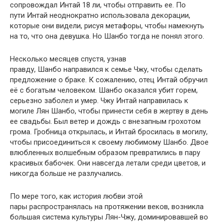
сопровождал Интай 18 ли, чтобы отправить ее. По
пути Интай неоднократно использовала декорации,
которые они видели, рисуя метафоры, чтобы намекнуть
на то, что она девушка. Но Шанбо тогда не понял этого.
Несколько месяцев спустя, узнав
правду, Шанбо направился к семье Чжу, чтобы сделать
предложение о браке. К сожалению, отец Интай обручил
её с богатым человеком. Шанбо оказался убит горем,
серьезно заболел и умер. Чжу Интай направилась к
могиле Лян Шанбо, чтобы принести себя в жертву в день
ее свадьбы. Был ветер и дождь с внезапным грохотом
грома. Гробница открылась, и Интай бросилась в могилу,
чтобы присоединиться к своему любимому Шанбо. Двое
влюбленных волшебным образом превратились в пару
красивых бабочек. Они навсегда летали среди цветов, и
никогда больше не разлучались.
По мере того, как история любви этой
пары распространялась на протяжении веков, возникла
большая система культуры Лян-Чжу, доминировавшей во