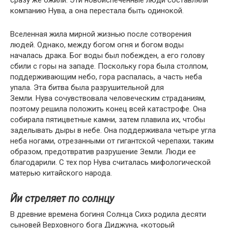
сразу же ожили. Эти новоиспеченные люди составляли
компанию Нува, а она перестала быть одинокой.
Вселенная жила мирной жизнью после сотворения
людей. Однако, между богом огня и богом воды
началась драка. Бог воды был побежден, а его голову
сбили с горы на западе. Поскольку гора была столпом,
поддерживающим небо, гора распалась, а часть неба
упала. Эта битва была разрушительной для
Земли. Нува сочувствовала человеческим страданиям,
поэтому решила положить конец всей катастрофе. Она
собирала пятицветные камни, затем плавила их, чтобы
заделывать дыры в небе. Она поддерживала четыре угла
неба ногами, отрезанными от гигантской черепахи; таким
образом, предотвратив разрушение Земли. Люди ее
благодарили. С тех пор Нува считалась мифологической
матерью китайского народа.
Йи стреляет по солнцу
В древние времена богиня Солнца Сихэ родила десяти
сыновей Верховного бога Диджуна, «который