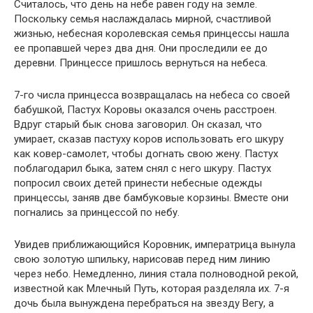
Считалось, что день на небе равен году на земле.
Поскольку семья наслаждалась мирной, счастливой
жизнью, небесная королевская семья принцессы нашла
ее пропавшей через два дня. Они проследили ее до
деревни. Принцессе пришлось вернуться на небеса.
7-го числа принцесса возвращалась на небеса со своей
бабушкой, Пастух Коровы оказался очень расстроен.
Вдруг старый бык снова заговорил. Он сказал, что
умирает, сказав пастуху коров использовать его шкуру
как ковер-самолет, чтобы догнать свою жену. Пастух
поблагодарил быка, затем снял с него шкуру. Пастух
попросил своих детей принести небесные одежды
принцессы, заняв две бамбуковые корзины. Вместе они
погнались за принцессой по небу.
Увидев приближающийся Коровник, императрица вынула
свою золотую шпильку, нарисовав перед ним линию
через небо. Немедленно, линия стала полноводной рекой,
известной как Млечный Путь, которая разделяла их. 7-я
дочь была вынуждена перебраться на звезду Вегу, а