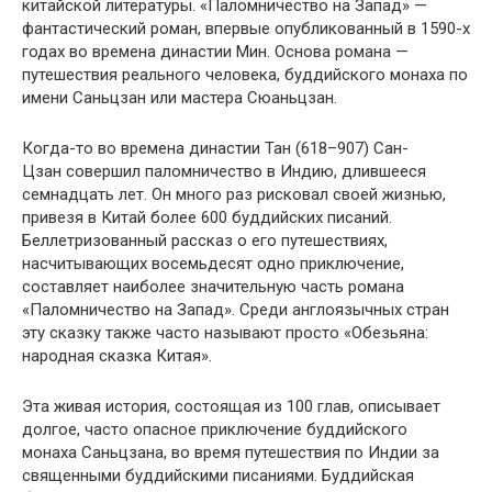
китайской литературы. «Паломничество на Запад» —
фантастический роман, впервые опубликованный в 1590-х
годах во времена династии Мин. Основа романа —
путешествия реального человека, буддийского монаха по
имени Саньцзан или мастера Сюаньцзан.
Когда-то во времена династии Тан (618–907) Сан-
Цзан совершил паломничество в Индию, длившееся
семнадцать лет. Он много раз рисковал своей жизнью,
привезя в Китай более 600 буддийских писаний.
Беллетризованный рассказ о его путешествиях,
насчитывающих восемьдесят одно приключение,
составляет наиболее значительную часть романа
«Паломничество на Запад». Среди англоязычных стран
эту сказку также часто называют просто «Обезьяна:
народная сказка Китая».
Эта живая история, состоящая из 100 глав, описывает
долгое, часто опасное приключение буддийского
монаха Саньцзана, во время путешествия по Индии за
священными буддийскими писаниями. Буддийская