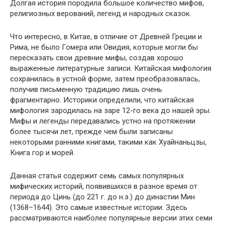
Долгая история породила большое количество мифов,
религиозных верований, легенд и народных сказок.
Что интересно, в Китае, в отличие от Древней Греции и
Рима, не было Гомера или Овидия, которые могли бы
пересказать свои древние мифы, создав хорошо
выраженные литературные записи. Китайская мифология
сохранилась в устной форме, затем преобразовалась,
получив письменную традицию лишь очень
фрагментарно. Историки определили, что китайская
мифология зародилась на заре 12-го века до нашей эры.
Мифы и легенды передавались устно на протяжении
более тысячи лет, прежде чем были записаны
некоторыми ранними книгами, такими как Хуайнаньцзы,
Книга гор и морей.
Данная статья содержит семь самых популярных
мифических историй, появившихся в разное время от
периода до Цинь (до 221 г. до н.э.) до династии Мин
(1368–1644). Это самые известные истории. Здесь
рассматриваются наиболее популярные версии этих семи