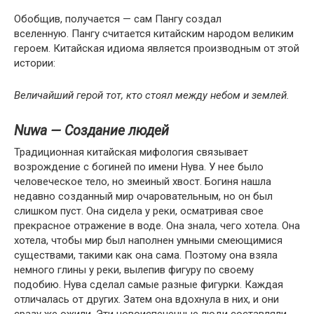
Обобщив, получается — сам Пангу создал
вселенную. Пангу считается китайским народом великим
героем. Китайская идиома является производным от этой
истории:
Величайший герой тот, кто стоял между небом и землей.
Nuwa —
Создание людей
Традиционная китайская мифология связывает
возрождение с богиней по имени Нува. У нее было
человеческое тело, но змеиный хвост. Богиня нашла
недавно созданный мир очаровательным, но он был
слишком пуст. Она сидела у реки, осматривая свое
прекрасное отражение в воде. Она знала, чего хотела. Она
хотела, чтобы мир был наполнен умными смеющимися
существами, такими как она сама. Поэтому она взяла
немного глины у реки, вылепив фигуру по своему
подобию. Нува сделал самые разные фигурки. Каждая
отличалась от других. Затем она вдохнула в них, и они