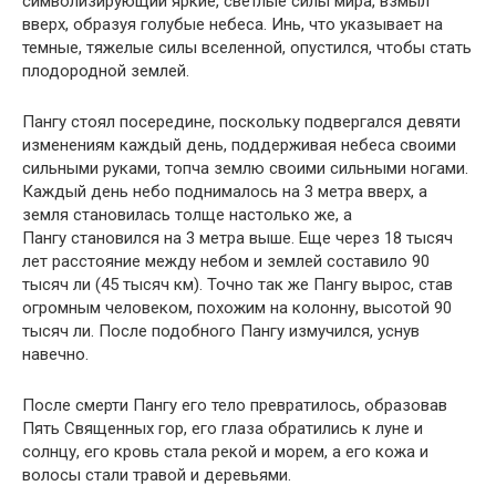
символизирующий яркие, светлые силы мира, взмыл
вверх, образуя голубые небеса. Инь, что указывает на
темные, тяжелые силы вселенной, опустился, чтобы стать
плодородной землей.
Пангу стоял посередине, поскольку подвергался девяти
изменениям каждый день, поддерживая небеса своими
сильными руками, топча землю своими сильными ногами.
Каждый день небо поднималось на 3 метра вверх, а
земля становилась толще настолько же, а
Пангу становился на 3 метра выше. Еще через 18 тысяч
лет расстояние между небом и землей составило 90
тысяч ли (45 тысяч км). Точно так же Пангу вырос, став
огромным человеком, похожим на колонну, высотой 90
тысяч ли. После подобного Пангу измучился, уснув
навечно.
После смерти Пангу его тело превратилось, образовав
Пять Священных гор, его глаза обратились к луне и
солнцу, его кровь стала рекой и морем, а его кожа и
волосы стали травой и деревьями.