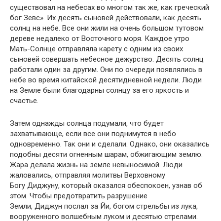
существовал на небесах во многом так же, как греческий
бог Зевс». Их десять сыновей действовали, как десять
солнц на небе. Все они жили на очень большом тутовом
дереве недалеко от Восточного моря. Каждое утро
Мать-Солнце отправляла карету с одним из своих
сыновей совершать небесное дежурство. Десять солнц
работали один за другим. Они по очереди появлялись в
небе во время китайской десятидневной недели. Люди
на Земле были благодарны солнцу за его яркость и
счастье.
Затем однажды солнца подумали, что будет
захватывающе, если все они поднимутся в небо
одновременно. Так они и сделали. Однако, они оказались
подобны десяти огненным шарам, обжигающим землю.
Жара делала жизнь на земле невыносимой. Люди
жаловались, отправляя молитвы Верховному
Богу Диджуну, который оказался обеспокоен, узнав об
этом. Чтобы предотвратить разрушение
Земли, Диджун послал за Йи, богом стрельбы из лука,
вооруженного волшебным луком и десятью стрелами.