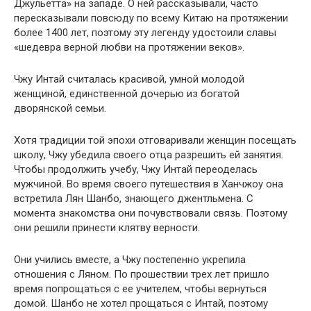
Джульетта» на западе. О ней рассказывали, часто
пересказывали повсюду по всему Китаю на протяжении
более 1400 лет, поэтому эту легенду удостоили славы
«шедевра верной любви на протяжении веков».
Чжу Интай считалась красивой, умной молодой
женщиной, единственной дочерью из богатой
дворянской семьи.
Хотя традиции той эпохи отговаривали женщин посещать
школу, Чжу убедила своего отца разрешить ей занятия.
Чтобы продолжить учебу, Чжу Интай переоделась
мужчиной. Во время своего путешествия в Ханчжоу она
встретила Лян Шанбо, знающего джентльмена. С
момента знакомства они почувствовали связь. Поэтому
они решили принести клятву верности.
Они учились вместе, а Чжу постепенно укрепила
отношения с Ляном. По прошествии трех лет пришло
время попрощаться с ее учителем, чтобы вернуться
домой. Шанбо не хотел прощаться с Интай, поэтому